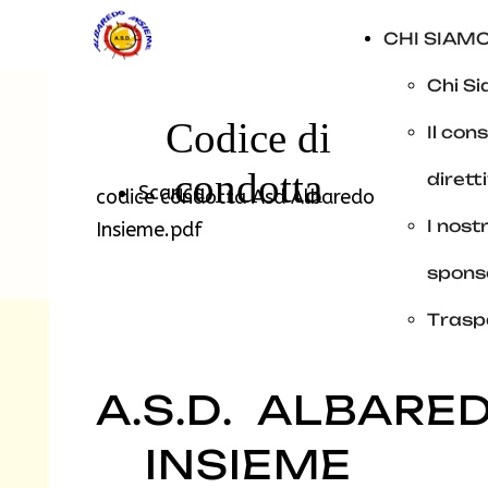
CHI SIAM
Chi S
Codice di
Il cons
condotta
dirett
Scarica
codice condotta Asd Albaredo
I nostr
Insieme.pdf
spons
Trasp
A.S.D.
ALBARE
INSIEME