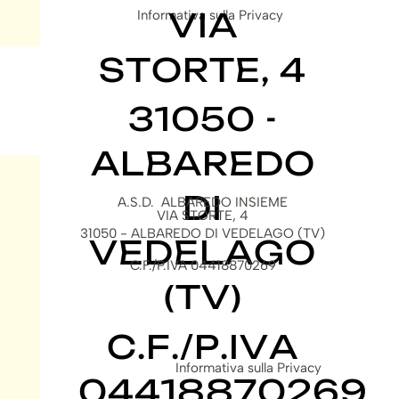
VIA
Informativa sulla Privacy
STORTE, 4
31050 -
ALBAREDO
DI
A.S.D. ALBAREDO INSIEME
VIA STORTE, 4
31050 - ALBAREDO DI VEDELAGO (TV)
VEDELAGO
C.F./P.IVA 04418870269
(TV)
C.F./P.IVA
Informativa sulla Privacy
04418870269